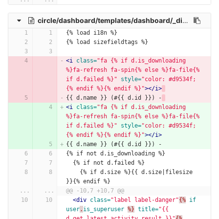
circle/dashboard/templates/dashboard/_disk-list-element.html
{% load i18n %}
{% load sizefieldtags %}
<i
class=
"fa {% if d.is_downloading 
%}fa-refresh fa-spin{% else %}fa-file{% 
if d.failed %}"
style=
"color: #d9534f;
{% endif %}{% endif %}"
></i>
{{ d.name }} (#{{ d.id }}) -
<i
class=
"fa {% if d.is_downloading 
%}fa-refresh fa-spin{% else %}fa-file{% 
if d.failed %}"
style=
"color: #d9534f;
{% endif %}{% endif %}"
></i>
{{ d.name }} (#{{ d.id }}) -
{% if not d.is_downloading %}
  {% if not d.failed %}
    {% if d.size %}{{ d.size|filesize 
}}{% endif %}
...
...
@@ -10,7 +10,7 @@
<div
class=
"label label-danger"
{%
if
user
.
is_superuser
%}
title=
"{{ 
d.get_latest_activity_result }}"
{%