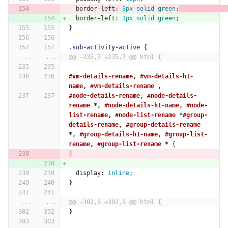
border-left
:
3px
solid
green
;
border-left
:
3px
solid
green
;
}
.sub-activity-active
{
...
...
@@ -235,7 +235,7 @@ html {
#vm-details-rename
,
#vm-details-h1-
name
,
#vm-details-rename
,
#node-details-rename
,
#node-details-
rename
*,
#node-details-h1-name
,
#node-
list-rename
,
#node-list-rename
*
#group-
details-rename
,
#group-details-rename
*,
#group-details-h1-name
,
#group-list-
rename
,
#group-list-rename
*
{
display
:
inline
;
}
...
...
@@ -302,8 +302,8 @@ html {
}