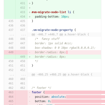
}
#vm-migrate-node-list
li
{
padding-bottom
:
10px
;
}
.vm-migrate-node-property
{
...
...
@@ -446,7 +446,7 @@ a.hover-black {
/*  fancy stuff
  border: 1px solid #ccc;
  box-shadow: 0 0 10px rgba(0,0,0,0.2);
  border-radius: 8px;
  border-radius: 8px;
  */
}
...
...
@@ -460,25 +460,25 @@ a.hover-black {
/* footer */
footer
{
position
:
absolute
;
bottom
:
0
;