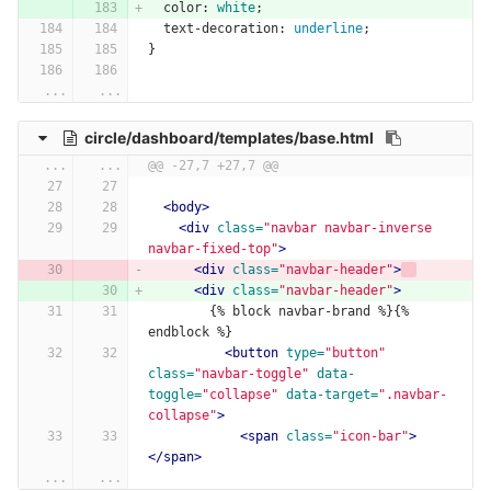
color
:
white
;
text-decoration
:
underline
;
}
...
...
circle/dashboard/templates/base.html
...
...
@@ -27,7 +27,7 @@
<body>
<div
class=
"navbar navbar-inverse 
navbar-fixed-top"
>
<div
class=
"navbar-header"
>
<div
class=
"navbar-header"
>
        {% block navbar-brand %}{% 
endblock %}
<button
type=
"button"
class=
"navbar-toggle"
data-
toggle=
"collapse"
data-target=
".navbar-
collapse"
>
<span
class=
"icon-bar"
>
</span>
...
...