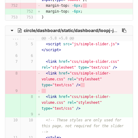
margin-top
:
-6px
;
margin-top
:
-6px
;
}
circle/dashboard/static/dashboard/loopj-jquery-simple-slider-fa64f59/demo.html
...
...
@@ -5,8 +5,8 @@
<script 
src=
"js/simple-slider.js"
>
</script>
<link
href=
"css/simple-slider.css"
rel=
"stylesheet"
type=
"text/css"
/>
<link
href=
"css/simple-slider-
volume.css"
rel=
"stylesheet"
type=
"text/css"
/>
<link
href=
"css/simple-slider-
volume.css"
rel=
"stylesheet"
type=
"text/css"
/>
<!-- These styles are only used for 
this page, not required for the slider 
-->
<style>