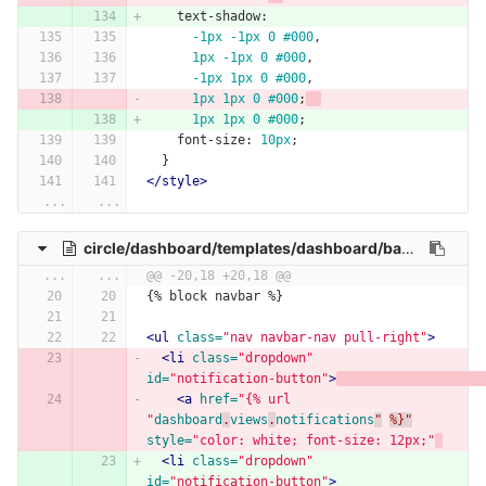
text-shadow
:
-1px
-1px
0
#000
,
1px
-1px
0
#000
,
-1px
1px
0
#000
,
1px
1px
0
#000
;
1px
1px
0
#000
;
font-size
:
10px
;
}
</style>
...
...
circle/dashboard/templates/dashboard/base.html
...
...
@@ -20,18 +20,18 @@
{% block navbar %}
<ul
class=
"nav navbar-nav pull-right"
>
<li
class=
"dropdown"
id=
"notification-button"
>
<a
href=
"{% url 
"
dashboard
.
views
.
notifications
"
%}"
style=
"color: white; font-size: 12px;"
<li
class=
"dropdown"
id=
"notification-button"
>