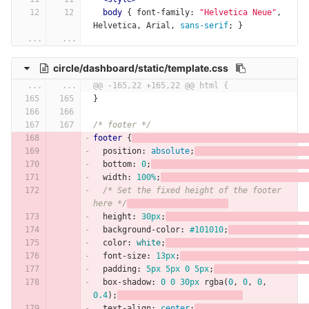
body
{
font-family
:
"Helvetica Neue"
,
Helvetica
,
Arial
,
sans-serif
;
}
...
...
circle/dashboard/static/template.css
...
...
@@ -165,22 +165,22 @@ html {
}
/* footer */
footer
{
position
:
absolute
;
bottom
:
0
;
width
:
100%
;
/* Set the fixed height of the footer 
here */
height
:
30px
;
background-color
:
#101010
;
color
:
white
;
font-size
:
13px
;
padding
:
5px
5px
0
5px
;
box-shadow
:
0
0
30px
rgba
(
0
,
0
,
0
,
0.4
);
text-align
:
center
;