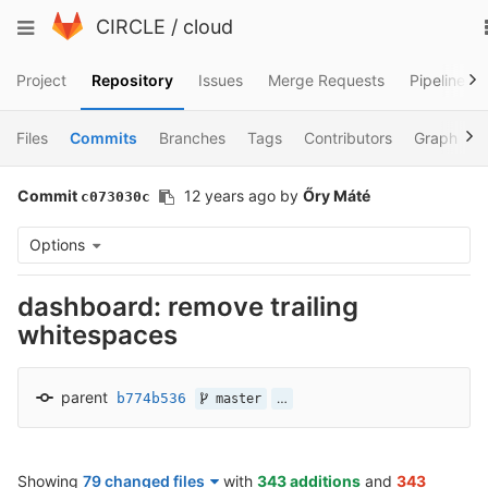
Skip
Toggle
CIRCLE
/
cloud
to
navigation
content
Project
Repository
Issues
Merge Requests
Pipelines
Files
Commits
Branches
Tags
Contributors
Graph
Commit
12 years ago
by
Őry Máté
c073030c
Options
dashboard: remove trailing
whitespaces
parent
b774b536
…
master
Showing
79 changed files
with
343 additions
and
343