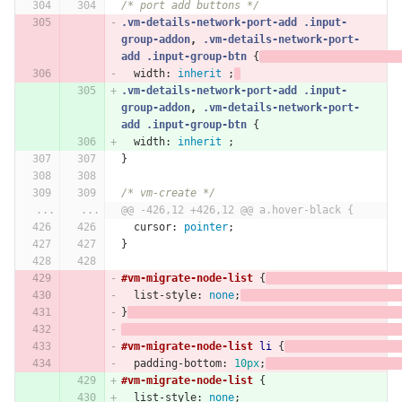
/* port add buttons */
.vm-details-network-port-add
.input-
group-addon
,
.vm-details-network-port-
add
.input-group-btn
{
width
:
inherit
;
.vm-details-network-port-add
.input-
group-addon
,
.vm-details-network-port-
add
.input-group-btn
{
width
:
inherit
;
}
/* vm-create */
...
...
@@ -426,12 +426,12 @@ a.hover-black {
cursor
:
pointer
;
}
#vm-migrate-node-list
{
list-style
:
none
;
}
#vm-migrate-node-list
li
{
padding-bottom
:
10px
;
#vm-migrate-node-list
{
list-style
:
none
;