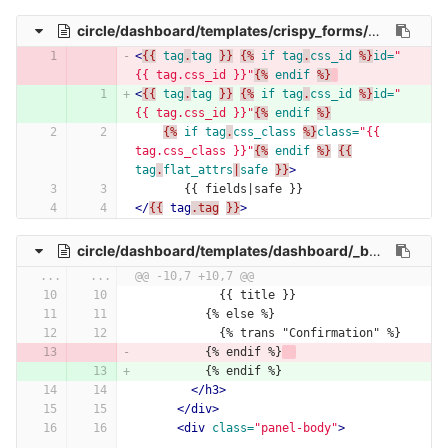
circle/dashboard/templates/crispy_forms/anytag.html
<
{{
tag
.
tag
}}
{%
if
tag
.
css_id
%}
id=
"
{{ tag.css_id }}"
{%
endif
%}
<
{{
tag
.
tag
}}
{%
if
tag
.
css_id
%}
id=
"
{{ tag.css_id }}"
{%
endif
%}
{%
if
tag
.
css_class
%}
class=
"{{ 
tag.css_class }}"
{%
endif
%}
{{
tag
.
flat_attrs
|
safe
}}
>
       {{ fields|safe }}
</
{{
tag
.tag
}}
>
circle/dashboard/templates/dashboard/_base.html
...
...
@@ -10,7 +10,7 @@
            {{ title }}
          {% else %}
            {% trans "Confirmation" %}
          {% endif %}
          {% endif %}
</h3>
</div>
<div
class=
"panel-body"
>
...
...