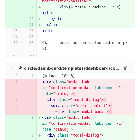
notification-messages"
>
<li>
{% trans "Loading..." %}
</li>
</ul>
</li>
</ul>
{% if user.is_authenticated and user.pk 
%}
...
...
circle/dashboard/templates/dashboard/confirm/ajax-delete.html
{% load i18n %}
<div
class=
"modal fade"
id=
"confirmation-modal"
tabindex=
"-1"
role=
"dialog"
>
<div
class=
"modal-dialog"
>
<div
class=
"modal-content"
>
<div
class=
"modal-body"
>
<div
class=
"modal fade"
id=
"confirmation-modal"
tabindex=
"-1"
role=
"dialog"
>
<div
class=
"modal-dialog"
>