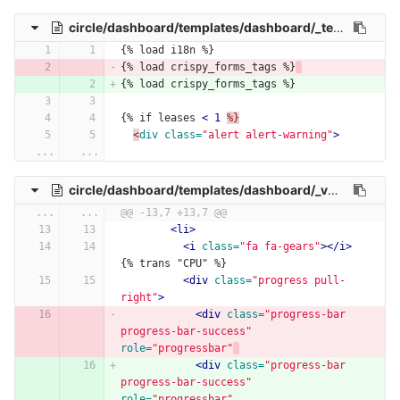
circle/dashboard/templates/dashboard/_template-create.html
{% load i18n %}
{% load crispy_forms_tags %}
{% load crispy_forms_tags %}
{% if leases 
<
1
%}
<
div
class=
"alert alert-warning"
>
...
...
circle/dashboard/templates/dashboard/_vm-create-1.html
...
...
@@ -13,7 +13,7 @@
<li>
<i
class=
"fa fa-gears"
></i>
{% trans "CPU" %}
<div
class=
"progress pull-
right"
>
<div
class=
"progress-bar 
progress-bar-success"
role=
"progressbar"
<div
class=
"progress-bar 
progress-bar-success"
role=
"progressbar"