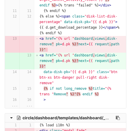
endif
%}
>
{% trans "failed" %}
</div>
  {% endif %}
{% else %}
<span
class=
"disk-list-disk-
percentage"
data-disk-pk=
"{{ d.pk }}"
>
{{ d.get_download_percentage }}
</span>
%
{% endif %}
<a
href=
"{% url "
dashboard
.
views
.
disk-
remove
"
pk=
d.pk
%}?
next=
{{
request
.
path
}}"
<a
href=
"{% url "
dashboard
.
views
.
disk-
remove
"
pk=
d.pk
%}?
next=
{{
request
.
path
}}"
data-disk-pk=
"{{ d.pk }}"
class=
"btn 
btn-xs btn-danger pull-right disk-
remove"
{%
if
not
long_remove
%}
title=
"{% 
trans "
Remove
"
%}"{%
endif
%}
>
...
...
circle/dashboard/templates/dashboard/_modal.html
{% load i18n %}
<div
class=
"modal fade"