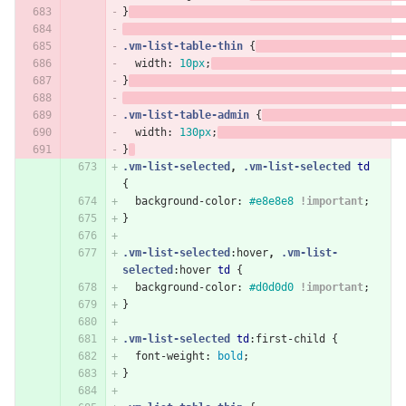
}
.vm-list-table-thin
{
width
:
10px
;
}
.vm-list-table-admin
{
width
:
130px
;
}
.vm-list-selected
,
.vm-list-selected
td
{
background-color
:
#e8e8e8
!important
;
}
.vm-list-selected
:hover
,
.vm-list-
selected
:hover
td
{
background-color
:
#d0d0d0
!important
;
}
.vm-list-selected
td
:first-child
{
font-weight
:
bold
;
}