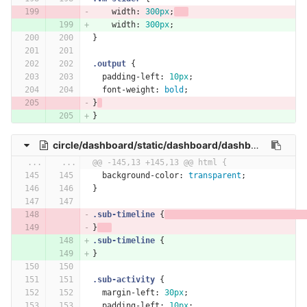
width
:
300px
;
width
:
300px
;
}
.output
{
padding-left
:
10px
;
font-weight
:
bold
;
}
}
circle/dashboard/static/dashboard/dashboard.css
...
...
@@ -145,13 +145,13 @@ html {
background-color
:
transparent
;
}
.sub-timeline
{
}
.sub-timeline
{
}
.sub-activity
{
margin-left
:
30px
;
padding-left
:
10px
;