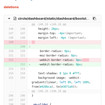
deletions
circle/dashboard/static/dashboard/bootstrap-slider/slider.css
...
...
@@ -146,10 +146,10 @@
height
:
26px
;
margin-top
:
-4px
!important
;
margin-left
:
-6px
!important
;
border-radius
:
0px
;
-moz-border-radius
:
0px
;
-webkit-border-radius
:
0px
;
-webkit-border-radius
:
0px
;
text-shadow
:
0
1px
0
#fff
;
background-image
:
-webkit-
gradient
(
linear
,
left
0%
,
left
100%
,
from
(
#428bca
),
to
(
#3071a9
));
...
...
@@ -196,10 +196,10 @@
}
.vm-slider
{