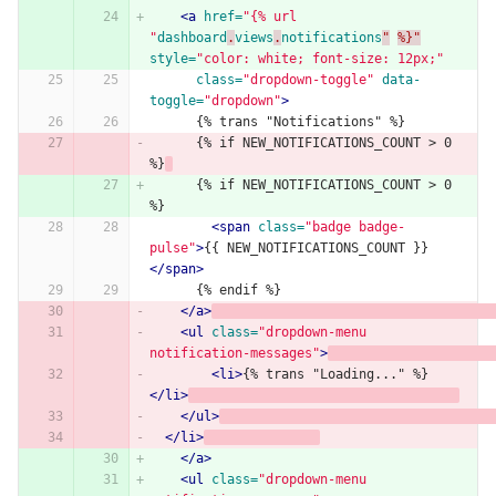
<a
href=
"{% url 
"
dashboard
.
views
.
notifications
"
%}"
style=
"color: white; font-size: 12px;"
class=
"dropdown-toggle"
data-
toggle=
"dropdown"
>
      {% trans "Notifications" %}
      {% if NEW_NOTIFICATIONS_COUNT > 0 
%}
      {% if NEW_NOTIFICATIONS_COUNT > 0 
%}
<span
class=
"badge badge-
pulse"
>
{{ NEW_NOTIFICATIONS_COUNT }}
</span>
      {% endif %}
</a>
<ul
class=
"dropdown-menu 
notification-messages"
>
<li>
{% trans "Loading..." %}
</li>
</ul>
</li>
</a>
<ul
class=
"dropdown-menu 