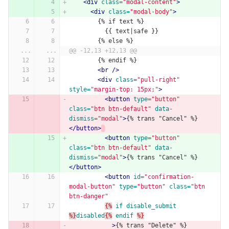
<div
class=
"modal-content"
>
<div
class=
"modal-body"
>
        {% if text %}
          {{ text|safe }}
        {% else %}
...
...
@@ -12,13 +12,13 @@
        {% endif %}
<br
/>
<div
class=
"pull-right"
style=
"margin-top: 15px;"
>
<button
type=
"button"
class=
"btn btn-default"
data-
dismiss=
"modal"
>
{% trans "Cancel" %}
</button>
<button
type=
"button"
class=
"btn btn-default"
data-
dismiss=
"modal"
>
{% trans "Cancel" %}
</button>
<button
id=
"confirmation-
modal-button"
type=
"button"
class=
"btn 
btn-danger"
{%
if
disable_submit
%}
disabled
{%
endif
%}
>
{% trans "Delete" %}