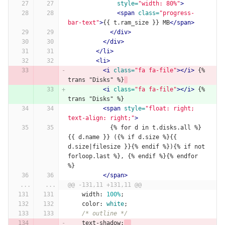
style=
"width: 80%"
>
<span
class=
"progress-
bar-text"
>
{{ t.ram_size }} MB
</span>
</div>
</div>
</li>
<li>
<i
class=
"fa fa-file"
></i>
 {% 
trans "Disks" %}
<i
class=
"fa fa-file"
></i>
 {% 
trans "Disks" %}
<span
style=
"float: right; 
text-align: right;"
>
            {% for d in t.disks.all %}
{{ d.name }} ({% if d.size %}{{ 
d.size|filesize }}{% endif %}){% if not 
forloop.last %}, {% endif %}{% endfor 
%}
</span>
...
...
@@ -131,11 +131,11 @@
width
:
100%
;
color
:
white
;
/* outline */
text-shadow
: