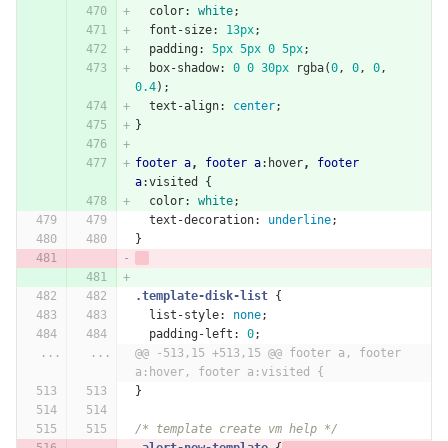
color
:
white
;
font-size
:
13px
;
padding
:
5px
5px
0
5px
;
box-shadow
:
0
0
30px
rgba
(
0
,
0
,
0
,
0.4
);
text-align
:
center
;
}
footer
a
,
footer
a
:hover
,
footer
a
:visited
{
color
:
white
;
text-decoration
:
underline
;
}
.template-disk-list
{
list-style
:
none
;
padding-left
:
0
;
...
...
@@ -513,15 +513,15 @@ footer a, footer 
a:hover, footer a:visited {
}
/* template create vm help */