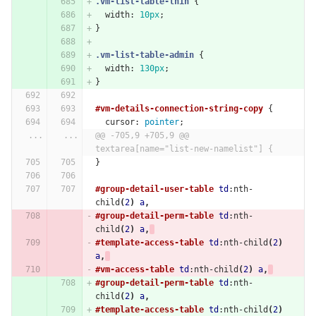
.vm-list-table-thin
{
width
:
10px
;
}
.vm-list-table-admin
{
width
:
130px
;
}
#vm-details-connection-string-copy
{
cursor
:
pointer
;
...
...
@@ -705,9 +705,9 @@ 
textarea[name="list-new-namelist"] {
}
#group-detail-user-table
td
:nth-
child
(
2
)
a
,
#group-detail-perm-table
td
:nth-
child
(
2
)
a
,
#template-access-table
td
:nth-child
(
2
)
a
,
#vm-access-table
td
:nth-child
(
2
)
a
,
#group-detail-perm-table
td
:nth-
child
(
2
)
a
,
#template-access-table
td
:nth-child
(
2
)