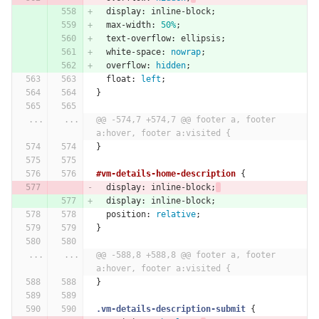
display
:
inline-block
;
max-width
:
50%
;
text-overflow
:
ellipsis
;
white-space
:
nowrap
;
overflow
:
hidden
;
float
:
left
;
}
...
...
@@ -574,7 +574,7 @@ footer a, footer 
a:hover, footer a:visited {
}
#vm-details-home-description
{
display
:
inline-block
;
display
:
inline-block
;
position
:
relative
;
}
...
...
@@ -588,8 +588,8 @@ footer a, footer 
a:hover, footer a:visited {
}
.vm-details-description-submit
{