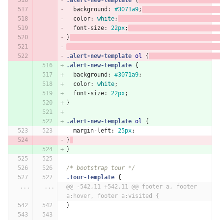
.alert-new-template
{
background
:
#3071a9
;
color
:
white
;
font-size
:
22px
;
}
.alert-new-template
ol
{
.alert-new-template
{
background
:
#3071a9
;
color
:
white
;
font-size
:
22px
;
}
.alert-new-template
ol
{
margin-left
:
25px
;
}
}
/* bootstrap tour */
.tour-template
{
...
...
@@ -542,11 +542,11 @@ footer a, footer 
a:hover, footer a:visited {
}