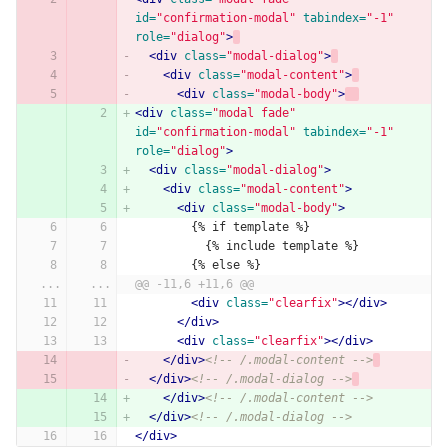
id=
"confirmation-modal"
tabindex=
"-1"
role=
"dialog"
>
<div
class=
"modal-dialog"
>
<div
class=
"modal-content"
>
<div
class=
"modal-body"
>
<div
class=
"modal fade"
id=
"confirmation-modal"
tabindex=
"-1"
role=
"dialog"
>
<div
class=
"modal-dialog"
>
<div
class=
"modal-content"
>
<div
class=
"modal-body"
>
        {% if template %}
          {% include template %}
        {% else %}
...
...
@@ -11,6 +11,6 @@
<div
class=
"clearfix"
></div>
</div>
<div
class=
"clearfix"
></div>
</div>
<!-- /.modal-content -->
</div>
<!-- /.modal-dialog -->
</div>
<!-- /.modal-content -->
</div>
<!-- /.modal-dialog -->
</div>