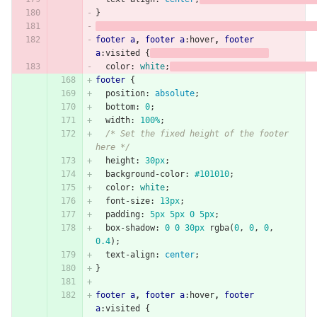
}
footer
a
,
footer
a
:hover
,
footer
a
:visited
{
color
:
white
;
footer
{
position
:
absolute
;
bottom
:
0
;
width
:
100%
;
/* Set the fixed height of the footer 
here */
height
:
30px
;
background-color
:
#101010
;
color
:
white
;
font-size
:
13px
;
padding
:
5px
5px
0
5px
;
box-shadow
:
0
0
30px
rgba
(
0
,
0
,
0
,
0.4
);
text-align
:
center
;
}
footer
a
,
footer
a
:hover
,
footer
a
:visited
{