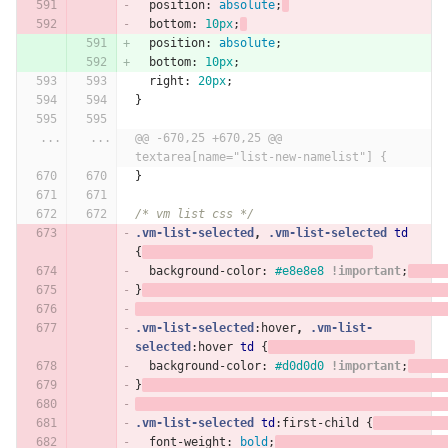
position
:
absolute
;
bottom
:
10px
;
position
:
absolute
;
bottom
:
10px
;
right
:
20px
;
}
...
...
@@ -670,25 +670,25 @@ 
textarea[name="list-new-namelist"] {
}
/* vm list css */
.vm-list-selected
,
.vm-list-selected
td
{
background-color
:
#e8e8e8
!important
;
}
.vm-list-selected
:hover
,
.vm-list-
selected
:hover
td
{
background-color
:
#d0d0d0
!important
;
}
.vm-list-selected
td
:first-child
{
font-weight
:
bold
;