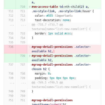
a
,
#vm-access-table
td
:nth-child
(
2
)
a
,
.no-style-link
,
.no-style-link
:hover
{
color
:
#555
!important
;
text-decoration
:
none
;
...
...
@@ -733,7 +733,7 @@ 
textarea[name="list-new-namelist"] {
border
:
1px
solid
#ccc
;
}
#group-detail-permissions
.selector-
available
h2
,
#group-detail-permissions
.selector-
available
h2
,
#group-detail-permissions
.selector-
chosen
h2
{
margin
:
0
;
padding
:
5px
8px
5px
8px
;
...
...
@@ -749,5 +749,5 @@ 
textarea[name="list-new-namelist"] {
}
#group-detail-permissions
input
[
type
=
"submit"
]
{