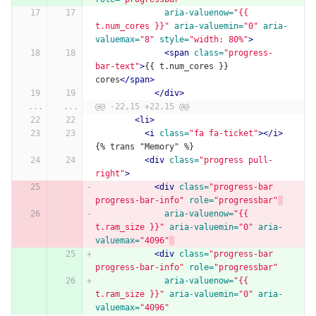
aria-valuenow=
"{{ 
t.num_cores }}"
aria-valuemin=
"0"
aria-
valuemax=
"8"
style=
"width: 80%"
>
<span
class=
"progress-
bar-text"
>
{{ t.num_cores }} 
cores
</span>
</div>
...
...
@@ -22,15 +22,15 @@
<li>
<i
class=
"fa fa-ticket"
></i>
{% trans "Memory" %}
<div
class=
"progress pull-
right"
>
<div
class=
"progress-bar 
progress-bar-info"
role=
"progressbar"
aria-valuenow=
"{{ 
t.ram_size }}"
aria-valuemin=
"0"
aria-
valuemax=
"4096"
<div
class=
"progress-bar 
progress-bar-info"
role=
"progressbar"
aria-valuenow=
"{{ 
t.ram_size }}"
aria-valuemin=
"0"
aria-
valuemax=
"4096"