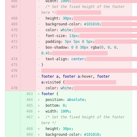
width
:
100%
;
/* Set the fixed height of the footer 
here */
height
:
30px
;
background-color
:
#101010
;
color
:
white
;
font-size
:
13px
;
padding
:
5px
5px
0
5px
;
box-shadow
:
0
0
30px
rgba
(
0
,
0
,
0
,
0.4
);
text-align
:
center
;
}
footer
a
,
footer
a
:hover
,
footer
a
:visited
{
color
:
white
;
footer
{
position
:
absolute
;
bottom
:
0
;
width
:
100%
;
/* Set the fixed height of the footer 
here */
height
:
30px
;
background-color
:
#101010
;