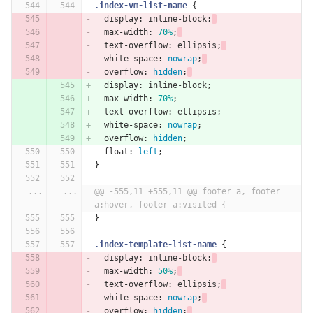
.index-vm-list-name
{
display
:
inline-block
;
max-width
:
70%
;
text-overflow
:
ellipsis
;
white-space
:
nowrap
;
overflow
:
hidden
;
display
:
inline-block
;
max-width
:
70%
;
text-overflow
:
ellipsis
;
white-space
:
nowrap
;
overflow
:
hidden
;
float
:
left
;
}
...
...
@@ -555,11 +555,11 @@ footer a, footer 
a:hover, footer a:visited {
}
.index-template-list-name
{
display
:
inline-block
;
max-width
:
50%
;
text-overflow
:
ellipsis
;
white-space
:
nowrap
;
overflow
:
hidden
;