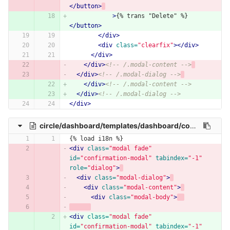
</button>
>
{% trans "Delete" %}
</button>
</div>
<div
class=
"clearfix"
></div>
</div>
</div>
<!-- /.modal-content -->
</div>
<!-- /.modal-dialog -->
</div>
<!-- /.modal-content -->
</div>
<!-- /.modal-dialog -->
</div>
circle/dashboard/templates/dashboard/confirm/ajax-node-flush.html
{% load i18n %}
<div
class=
"modal fade"
id=
"confirmation-modal"
tabindex=
"-1"
role=
"dialog"
>
<div
class=
"modal-dialog"
>
<div
class=
"modal-content"
>
<div
class=
"modal-body"
>
<div
class=
"modal fade"
id=
"confirmation-modal"
tabindex=
"-1"