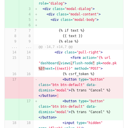
role=
"dialog"
>
<div
class=
"modal-dialog"
>
<div
class=
"modal-content"
>
<div
class=
"modal-body"
>
          {% if text %}
            {{ text }}
          {% else %}
...
...
@@ -14,7 +14,7 @@
<div
class=
"pull-right"
>
<form
action=
"{% url 
"
dashboard
.
views
.
flush-node
"
pk=
node.pk
%}?
next=
{{next}}"
method=
"POST"
>
            {% csrf_token %}
<button
type=
"button"
class=
"btn btn-default"
data-
dismiss=
"modal"
>
{% trans "Cancel" %}
</button>
<button
type=
"button"
class=
"btn btn-default"
data-
dismiss=
"modal"
>
{% trans "Cancel" %}
</button>
<input
type=
"hidden"