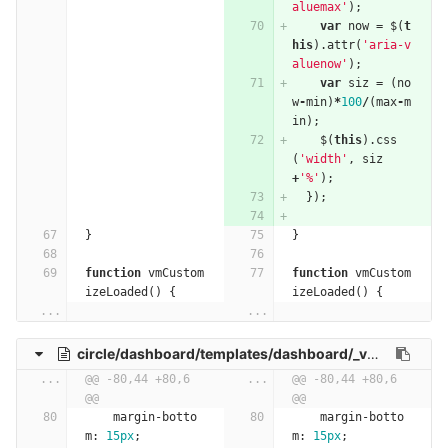
aluemax'
);
var
now
=
$
(
t
his
).
attr
(
'aria-v
aluenow'
);
var
siz
=
(
no
w
-
min
)
*
100
/
(
max
-
m
in
);
$
(
this
).
css
(
'width'
,
siz
+
'%'
);
});
}
}
function
vmCustom
function
vmCustom
izeLoaded
()
{
izeLoaded
()
{
...
...
circle/dashboard/templates/dashboard/_vm-create-1.html
...
@@ -80,44 +80,6 
...
@@ -80,44 +80,6 
@@
@@
margin-botto
margin-botto
m
:
15px
;
m
:
15px
;