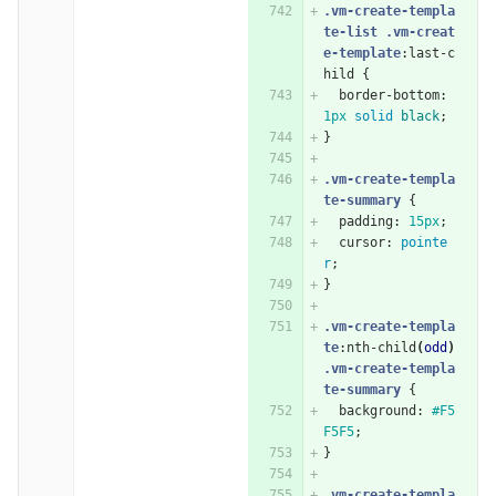
.vm-create-templa
te-list
.vm-creat
e-template
:last-c
hild
{
border-bottom
:
1px
solid
black
;
}
.vm-create-templa
te-summary
{
padding
:
15px
;
cursor
:
pointe
r
;
}
.vm-create-templa
te
:nth-child
(
odd
)
.vm-create-templa
te-summary
{
background
:
#F5
F5F5
;
}
.vm-create-templa