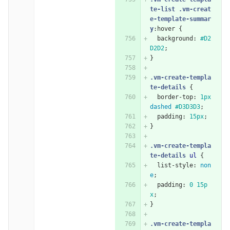
te-list
.vm-creat
e-template-summar
y
:hover
{
background
:
#D2
D2D2
;
}
.vm-create-templa
te-details
{
border-top
:
1px
dashed
#D3D3D3
;
padding
:
15px
;
}
.vm-create-templa
te-details
ul
{
list-style
:
non
e
;
padding
:
0
15p
x
;
}
.vm-create-templa