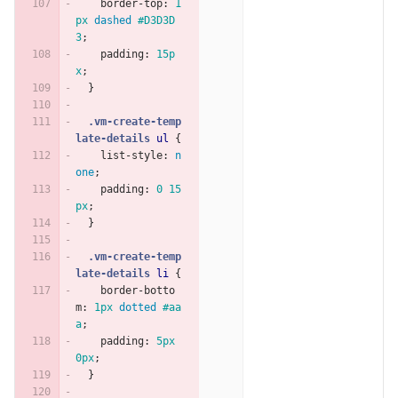
border-top
:
1
px
dashed
#D3D3D
3
;
padding
:
15p
x
;
}
.vm-create-temp
late-details
ul
{
list-style
:
n
one
;
padding
:
0
15
px
;
}
.vm-create-temp
late-details
li
{
border-botto
m
:
1px
dotted
#aa
a
;
padding
:
5px
0px
;
}