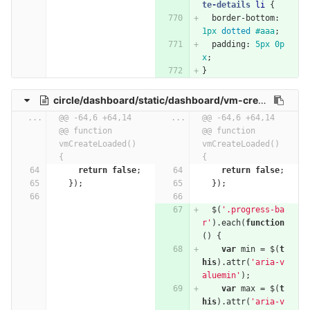
te-details
li
{
border-bottom
:
1px
dotted
#aaa
;
padding
:
5px
0p
x
;
}
circle/dashboard/static/dashboard/vm-create.js
...
@@ -64,6 +64,14 
...
@@ -64,6 +64,14 
@@ function 
@@ function 
vmCreateLoaded() 
vmCreateLoaded() 
{
{
return
false
;
return
false
;
});
});
$
(
'.progress-ba
r'
).
each
(
function
()
{
var
min
=
$
(
t
his
).
attr
(
'aria-v
aluemin'
);
var
max
=
$
(
t
his
).
attr
(
'aria-v