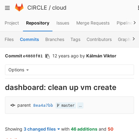
Skip
Toggle
CIRCLE
/
cloud
to
navigation
content
Project
Repository
Issues
Merge Requests
Pipelines
Files
Commits
Branches
Tags
Contributors
Graph
Commit
12 years ago
by
Kálmán Viktor
e4088f01
Options
dashboard: clean up vm create
parent
8ea4a7bb
…
master
Showing
3 changed files
with
46 additions
and
50