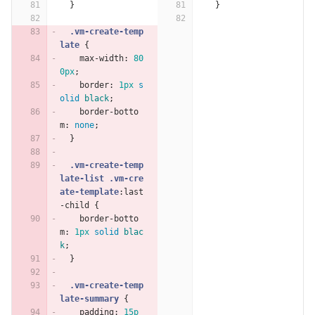
}
}
.vm-create-temp
late
{
max-width
:
80
0px
;
border
:
1px
s
olid
black
;
border-botto
m
:
none
;
}
.vm-create-temp
late-list
.vm-cre
ate-template
:last
-child
{
border-botto
m
:
1px
solid
blac
k
;
}
.vm-create-temp
late-summary
{
padding
:
15p