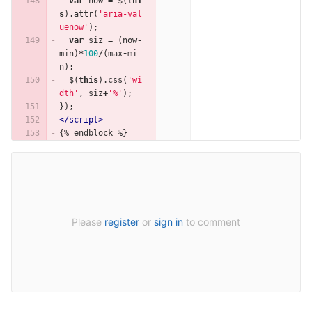
var
now
=
$
(
thi
s
).
attr
(
'aria-val
uenow'
);
var
siz
=
(
now
-
min
)
*
100
/
(
max
-
mi
n
);
$
(
this
).
css
(
'wi
dth'
,
siz
+
'%'
);
});
</script>
{% endblock %}
Please
register
or
sign in
to comment