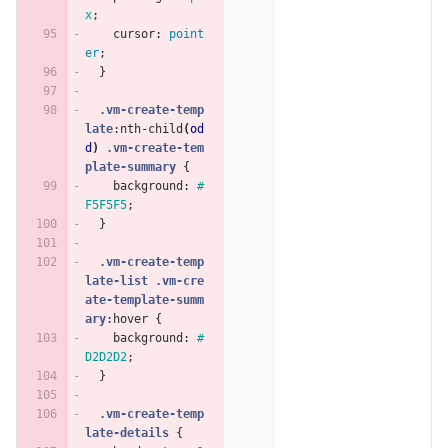
x
;
cursor
:
point
er
;
}
.vm-create-temp
late
:nth-child
(
od
d
)
.vm-create-tem
plate-summary
{
background
:
#
F5F5F5
;
}
.vm-create-temp
late-list
.vm-cre
ate-template-summ
ary
:hover
{
background
:
#
D2D2D2
;
}
.vm-create-temp
late-details
{