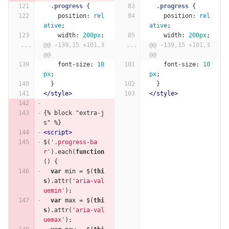
.progress
{
.progress
{
position
:
rel
position
:
rel
ative
;
ative
;
width
:
200px
;
width
:
200px
;
...
@@ -139,15 +101,3 
...
@@ -139,15 +101,3 
@@
@@
font-size
:
10
font-size
:
10
px
;
px
;
}
}
</style>
</style>
{% block "extra-j
s" %}
<script>
$
(
'.progress-ba
r'
).
each
(
function
()
{
var
min
=
$
(
thi
s
).
attr
(
'aria-val
uemin'
);
var
max
=
$
(
thi
s
).
attr
(
'aria-val
uemax'
);