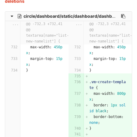
deletions
circle/dashboard/static/dashboard/dashboard.css
...
@@ -732,3 +732,41 
...
@@ -732,3 +732,41 
@@ 
@@ 
textarea[name="list-
textarea[name="list-
new-namelist"] {
new-namelist"] {
max-width
:
450p
max-width
:
450p
x
;
x
;
margin-top
:
15p
margin-top
:
15p
x
;
x
;
}
}
.vm-create-templa
te
{
max-width
:
800p
x
;
border
:
1px
sol
id
black
;
border-bottom
:
none
;
}