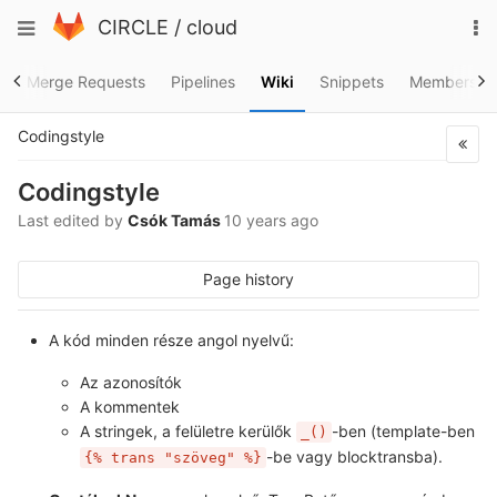
Skip
To
Toggle
CIRCLE
/
cloud
to
na
navigation
content
s
Merge Requests
Pipelines
Wiki
Snippets
Members
Codingstyle
Codingstyle
Last edited by
Csók Tamás
10 years ago
Page history
A kód minden része angol nyelvű:
Az azonosítók
A kommentek
A stringek, a felületre kerülők
-ben (template-ben
_()
-be vagy blocktransba).
{% trans "szöveg" %}