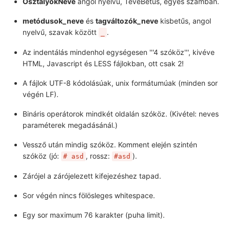
OsztályokNeve
angol nyelvű, TeveBetűs, egyes számban.
metódusok_neve
és
tagváltozók_neve
kisbetűs, angol
nyelvű, szavak között
.
_
Az indentálás mindenhol egységesen '''4 szóköz''', kivéve
HTML, Javascript és LESS fájlokban, ott csak 2!
A fájlok UTF-8 kódolásúak, unix formátumúak (minden sor
végén LF).
Bináris operátorok mindkét oldalán szóköz. (Kivétel: neves
paraméterek megadásánál.)
Vessző után mindig szóköz. Komment elején szintén
szóköz (jó:
, rossz:
).
# asd
#asd
Zárójel a zárójelezett kifejezéshez tapad.
Sor végén nincs fölösleges whitespace.
Egy sor maximum 76 karakter (puha limit).