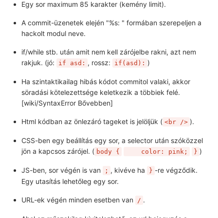
Egy sor maximum 85 karakter (kemény limit).
A commit-üzenetek elején "%s: " formában szerepeljen a
hackolt modul neve.
if/while stb. után amit nem kell zárójelbe rakni, azt nem
rakjuk. (jó:
, rossz:
)
if asd:
if(asd):
Ha szintaktikailag hibás kódot commitol valaki, akkor
söradási kötelezettsége keletkezik a többiek felé.
[wiki/SyntaxError Bővebben]
Html kódban az önlezáró tageket is jelöljük (
).
<br />
CSS-ben egy beállítás egy sor, a selector után szóközzel
jön a kapcsos zárójel. (
)
body {
    color: pink;
}
JS-ben, sor végén is van
, kivéve ha
-re végződik.
;
}
Egy utasítás lehetőleg egy sor.
URL-ek végén minden esetben van
.
/